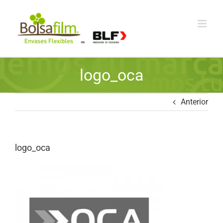
Skip
to
content
logo_oca
Anterior
logo_oca