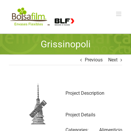
Skip
to
content
Grissinopoli
Previous
Next
View
Larger
Project Description
Image
Project Details
Categories:
Alimenticio